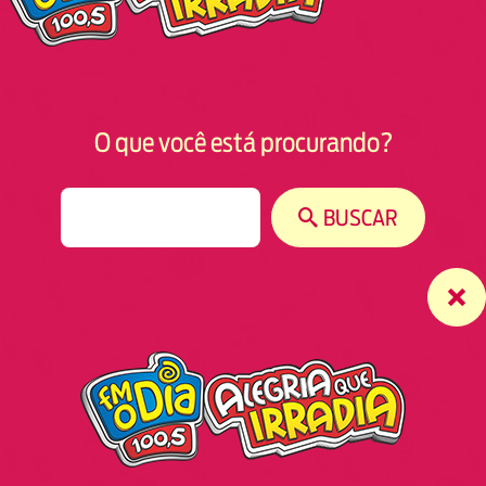
O que você está procurando?
S
BUSCAR
e
a
r
c
h