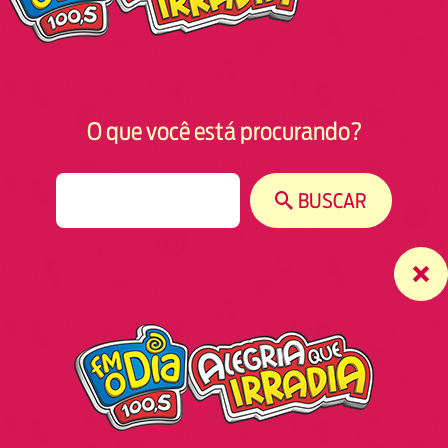
O que você está procurando?
S
BUSCAR
e
a
r
c
h