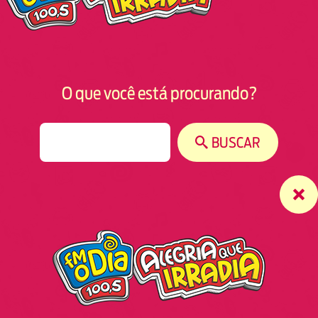
O que você está procurando?
S
BUSCAR
e
a
r
c
h