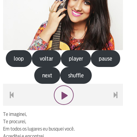
loop
voltar
player
pause
next
shuffle
voltar
play
next
Te imaginei,
Te procurei,
Em todos os lugares eu busquei você.
Acreditei e encontrei,