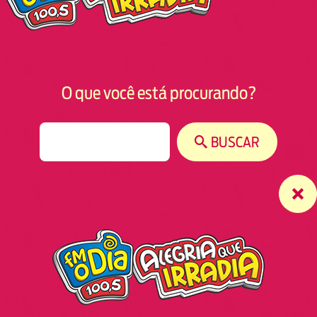
O que você está procurando?
S
BUSCAR
e
a
r
c
h