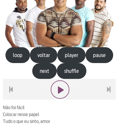
loop
voltar
player
pause
next
shuffle
voltar
play
next
Não foi fácil
Colocar nesse papel
Tudo o que eu sinto, amor