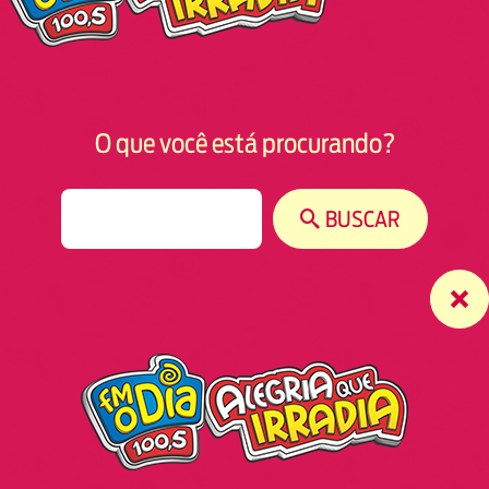
O que você está procurando?
S
BUSCAR
e
a
r
c
h