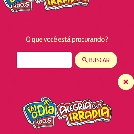
O que você está procurando?
S
BUSCAR
e
a
r
c
h