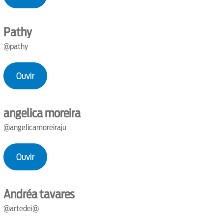
Pathy
@pathy
Ouvir
angelica moreira
@angelicamoreiraju
Ouvir
Andréa tavares
@artedei@