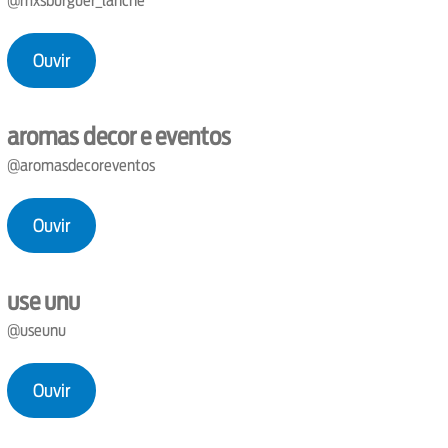
@mxsburguer_lanche
Ouvir
aromas decor e eventos
@aromasdecoreventos
Ouvir
use unu
@useunu
Ouvir