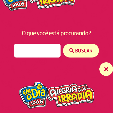
O que você está procurando?
S
BUSCAR
e
a
r
c
h