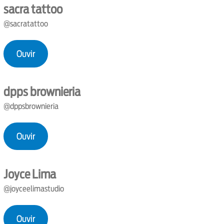
sacra tattoo
@sacratattoo
Ouvir
dpps brownieria
@dppsbrownieria
Ouvir
Joyce Lima
@joyceelimastudio
Ouvir