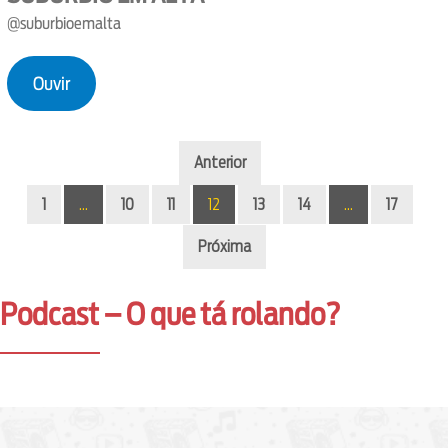
@suburbioemalta
Ouvir
Anterior
1
…
10
11
12
13
14
…
17
Próxima
Podcast – O que tá rolando?