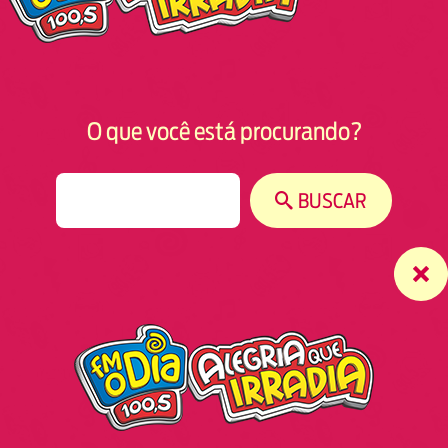
O que você está procurando?
S
BUSCAR
e
a
r
c
h