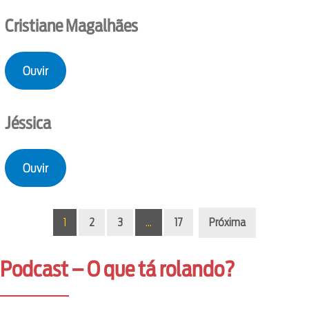
Cristiane Magalhães
Ouvir
Jéssica
Ouvir
1
2
3
…
17
Próxima
Podcast – O que tá rolando?