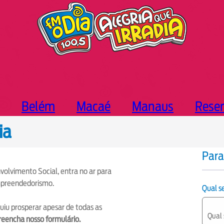
Belém
Macaé
Manaus
Rese
ia
Para
volvimento Social, entra no ar para
mpreendedorismo.
Qual 
guiu prosperar apesar de todas as
reencha nosso formulário.