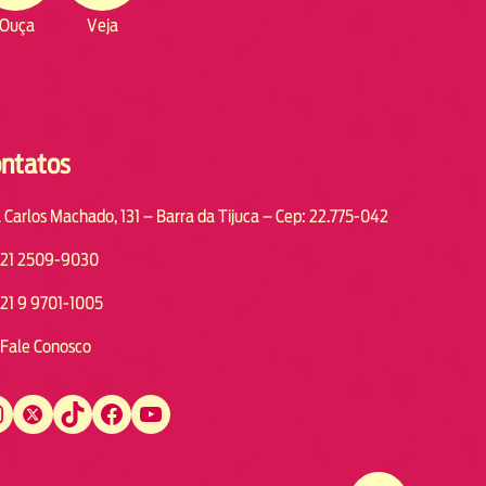
Ouça
Veja
ntatos
 Carlos Machado, 131 – Barra da Tijuca – Cep: 22.775-042
21 2509-9030
21 9 9701-1005
Fale Conosco
Twitter
TikTok
Facebook
YouTube