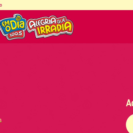
co
A
a