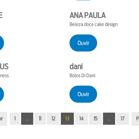
E
ANA PAULA
Beleza doce cake design
Ouvir
US
dani
tness
Bolos Di Dani
Ouvir
or
1
…
11
12
13
14
15
…
17
P