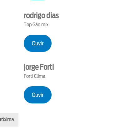
rodrigo dias
Top Gão mix
Ouvir
jorge Forti
Forti Clima
Ouvir
róxima