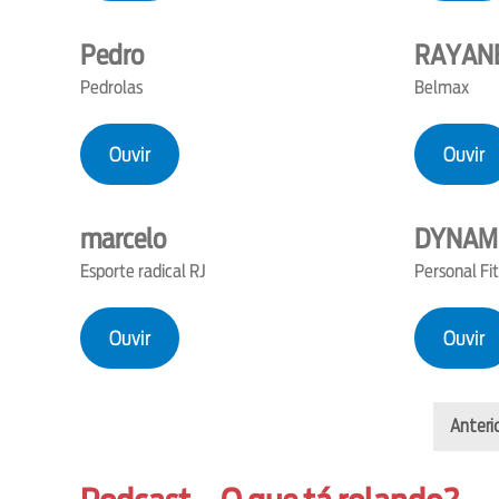
Pedro
RAYAN
Pedrolas
Belmax
Ouvir
Ouvir
marcelo
DYNAM
Esporte radical RJ
Personal Fi
Ouvir
Ouvir
Anteri