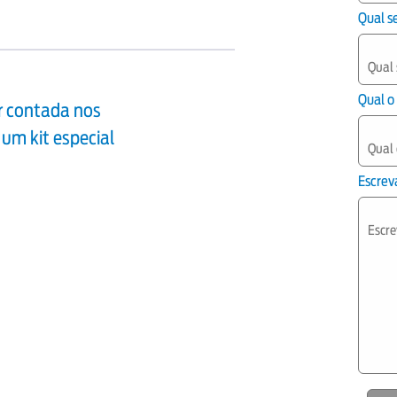
Qual s
Qual o
er contada nos
 um kit especial
Escreva