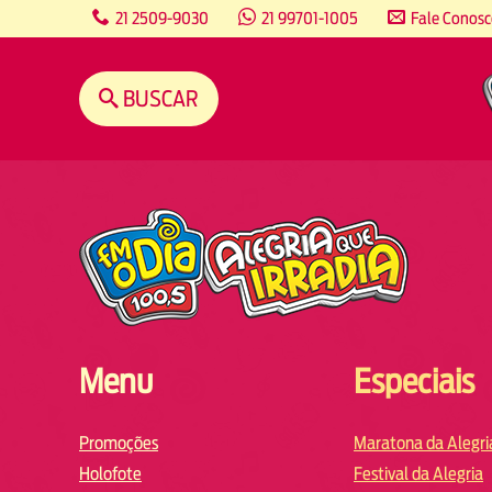
content
21 2509-9030
21 99701-1005
Fale Conos
BUSCAR
Menu
Especiais
Promoções
Maratona da Alegri
Holofote
Festival da Alegria