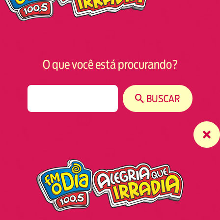
O que você está procurando?
S
BUSCAR
e
a
r
c
h