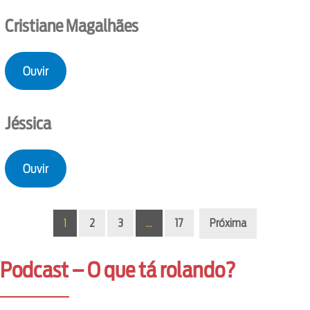
Cristiane Magalhães
Ouvir
Jéssica
Ouvir
1
2
3
…
17
Próxima
Podcast – O que tá rolando?