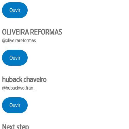
Ouvir
OLIVEIRA REFORMAS
@oliveirareformas
Ouvir
huback chaveiro
@hubackwolfran_
Ouvir
Next step