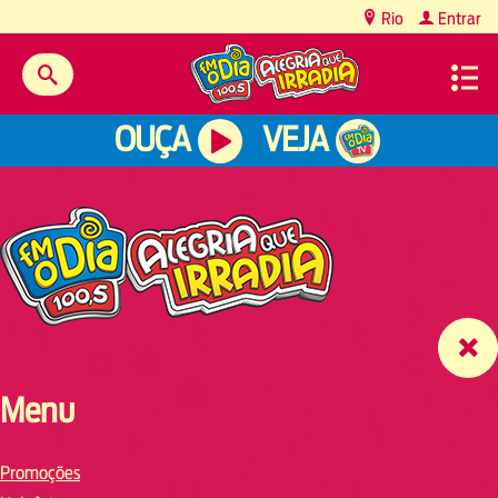
content
Rio
Entrar
OUÇA
VEJA
Menu
Promoções