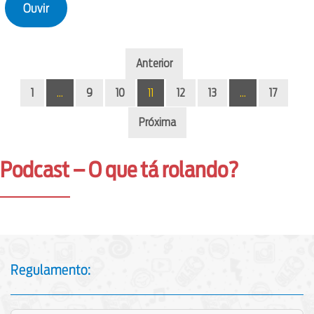
Ouvir
Anterior
1
…
9
10
11
12
13
…
17
Próxima
Podcast – O que tá rolando?
Regulamento: