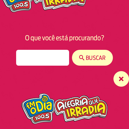
O que você está procurando?
S
BUSCAR
e
a
r
c
h