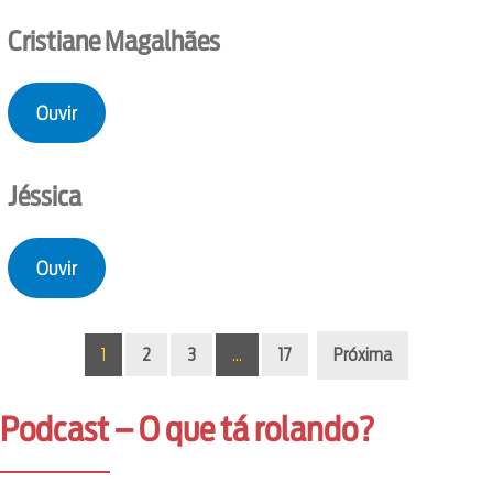
Cristiane Magalhães
Ouvir
Jéssica
Ouvir
1
2
3
…
17
Próxima
Podcast – O que tá rolando?