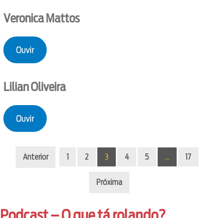
Veronica Mattos
Ouvir
Lilian Oliveira
Ouvir
Anterior
1
2
3
4
5
…
17
Próxima
Podcast – O que tá rolando?