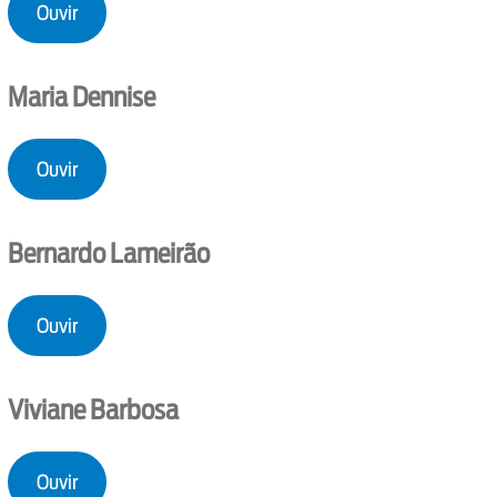
Ouvir
Maria Dennise
Ouvir
Bernardo Lameirão
Ouvir
Viviane Barbosa
Ouvir