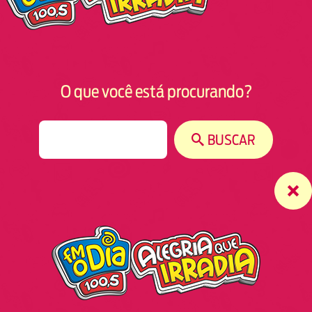
O que você está procurando?
S
BUSCAR
e
a
r
c
h