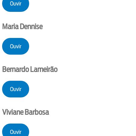
Ouvir
Maria Dennise
Ouvir
Bernardo Lameirão
Ouvir
Viviane Barbosa
Ouvir