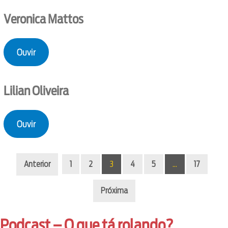
Veronica Mattos
Ouvir
Lilian Oliveira
Ouvir
Anterior
1
2
3
4
5
…
17
Próxima
Podcast – O que tá rolando?