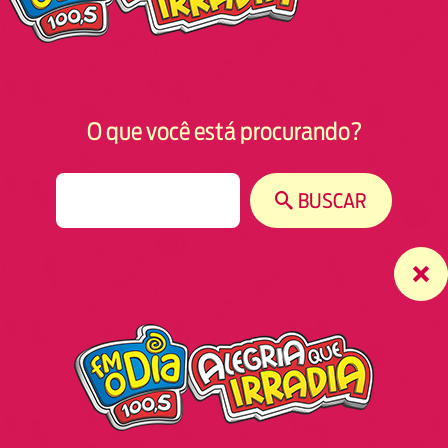
O que você está procurando?
S
BUSCAR
e
a
r
c
h