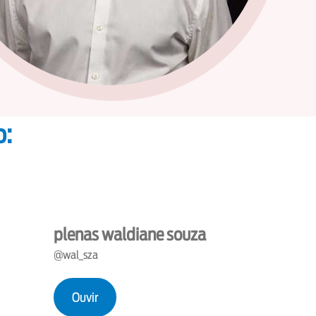
o:
plenas waldiane souza
@wal_sza
Ouvir