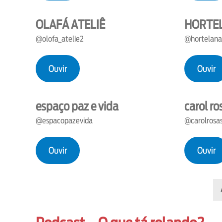
OLAFÁ ATELIÊ
HORTE
@olofa_atelie2
@hortelana
Ouvir
Ouvir
espaço paz e vida
carol r
@espacopazevida
@carolrosa
Ouvir
Ouvir