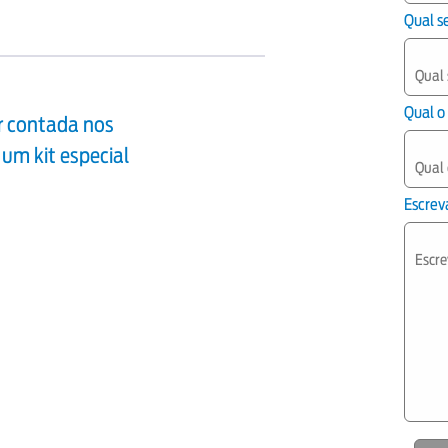
Qual s
Qual o
er contada nos
 um kit especial
Escreva