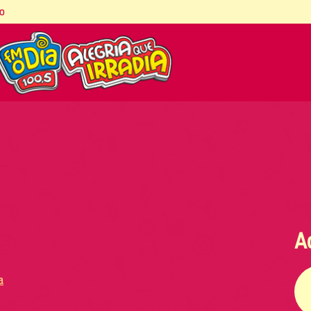
co
A
a