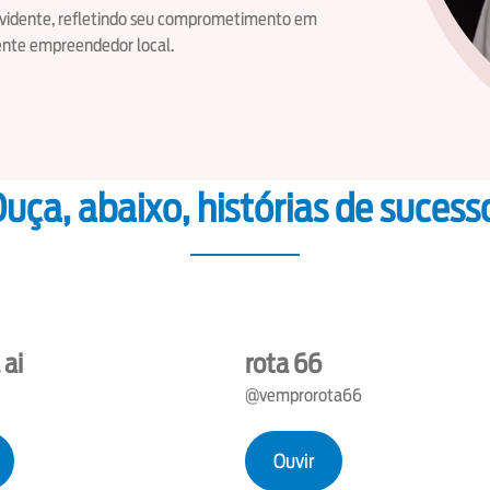
 evidente, refletindo seu comprometimento em
ente empreendedor local.
uça, abaixo, histórias de sucess
 ai
rota 66
@vemprorota66
Ouvir