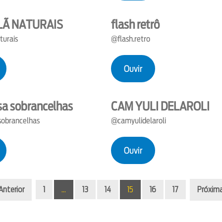
LÃ NATURAIS
flash retrô
turais
@flash.retro
Ouvir
osa sobrancelhas
CAM YULI DELAROLI
sobrancelhas
@camyulidelaroli
Ouvir
Anterior
1
…
13
14
15
16
17
Próxim