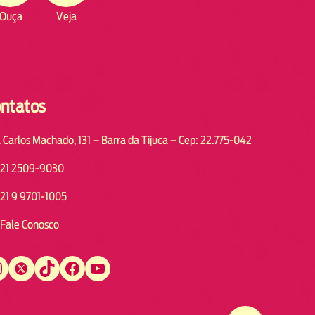
Ouça
Veja
ntatos
 Carlos Machado, 131 – Barra da Tijuca – Cep: 22.775-042
21 2509-9030
21 9 9701-1005
Fale Conosco
Twitter
TikTok
Facebook
YouTube