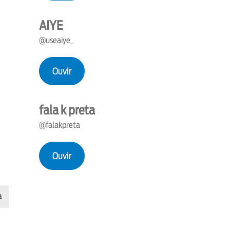
AIYE
@useaiye_
Ouvir
fala k preta
@falakpreta
Ouvir
a