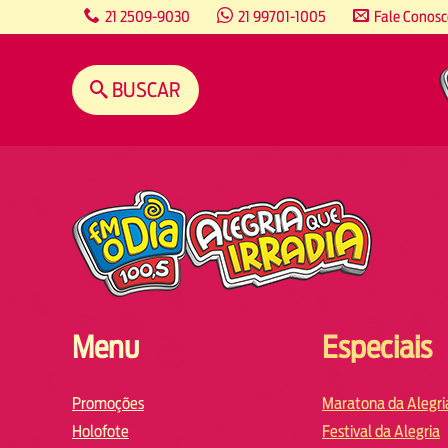
content
21 2509-9030
21 99701-1005
Fale Conos
BUSCAR
Menu
Especiais
Promoções
Maratona da Alegri
Holofote
Festival da Alegria