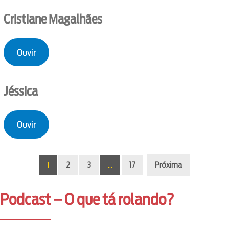
Cristiane Magalhães
Ouvir
Jéssica
Ouvir
1
2
3
…
17
Próxima
Podcast – O que tá rolando?