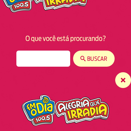
O que você está procurando?
S
BUSCAR
e
a
r
c
h