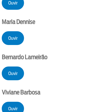
Ouvir
Maria Dennise
Ouvir
Bernardo Lameirão
Ouvir
Viviane Barbosa
Ouvir