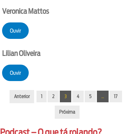
Veronica Mattos
Ouvir
Lilian Oliveira
Ouvir
Anterior
1
2
3
4
5
…
17
Próxima
Podcast – O que tá rolando?