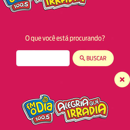
O que você está procurando?
S
BUSCAR
e
a
r
c
h