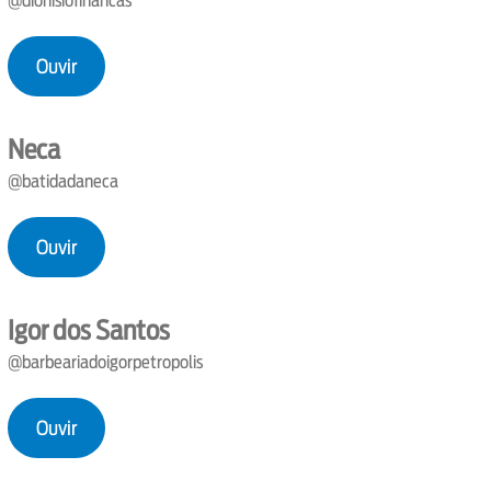
@dionisiofinancas
Ouvir
Neca
@batidadaneca
Ouvir
Igor dos Santos
@barbeariadoigorpetropolis
Ouvir