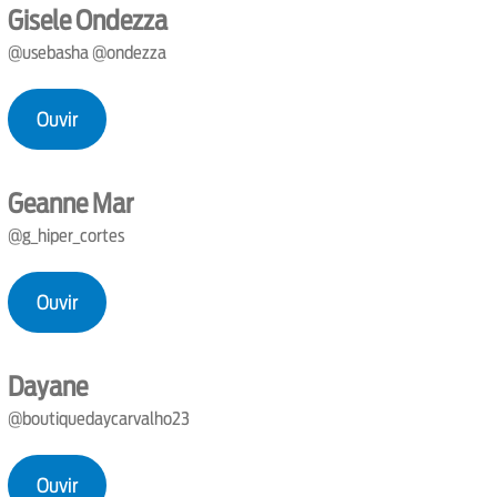
Gisele Ondezza
@usebasha @ondezza
Ouvir
Geanne Mar
@g_hiper_cortes
Ouvir
Dayane
@boutiquedaycarvalho23
Ouvir