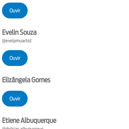
Ouvir
Evelin Souza
@evelpmuartist
Ouvir
Elizângela Gomes
Ouvir
Etiene Albuquerque
@delicias.albuquerque