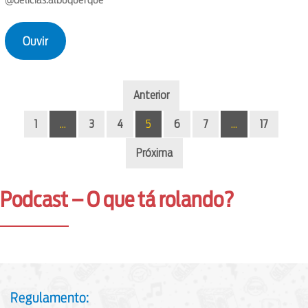
Ouvir
Anterior
1
…
3
4
5
6
7
…
17
Próxima
Podcast – O que tá rolando?
Regulamento: