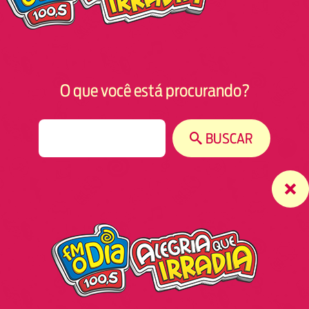
O que você está procurando?
S
BUSCAR
e
a
r
c
h