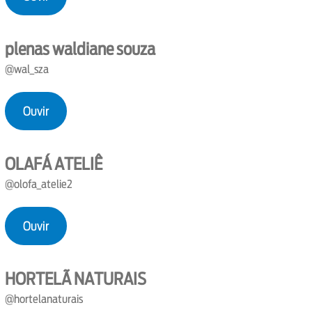
plenas waldiane souza
@wal_sza
Ouvir
OLAFÁ ATELIÊ
@olofa_atelie2
Ouvir
HORTELÃ NATURAIS
@hortelanaturais