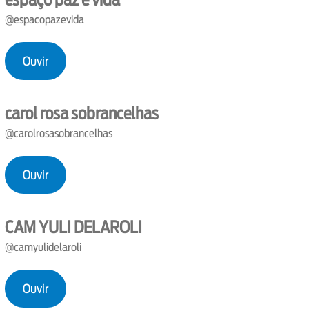
@espacopazevida
Ouvir
carol rosa sobrancelhas
@carolrosasobrancelhas
Ouvir
CAM YULI DELAROLI
@camyulidelaroli
Ouvir