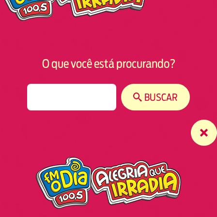
O que você está procurando?
S
BUSCAR
e
a
r
c
h