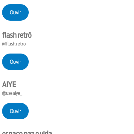
Ouvir
flash retrô
@flash.retro
Ouvir
AIYE
@useaiye_
Ouvir
espaço paz e vida