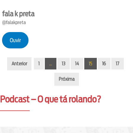
fala k preta
@falakpreta
Ouvir
Anterior
1
…
13
14
15
16
17
Próxima
Podcast – O que tá rolando?