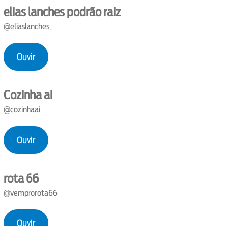
elias lanches podrão raiz
@eliaslanches_
Ouvir
Cozinha ai
@cozinhaai
Ouvir
rota 66
@vemprorota66
Ouvir