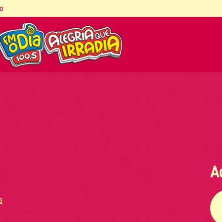
co
A
a