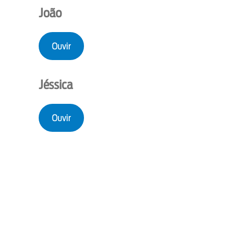
João
Ouvir
Jéssica
Ouvir