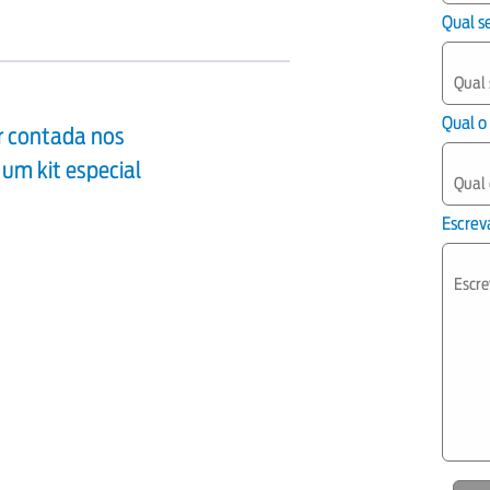
Qual s
Qual o
er contada nos
 um kit especial
Escreva