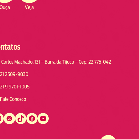
Ouça
Veja
ntatos
 Carlos Machado, 131 – Barra da Tijuca – Cep: 22.775-042
21 2509-9030
21 9 9701-1005
Fale Conosco
Twitter
TikTok
Facebook
YouTube