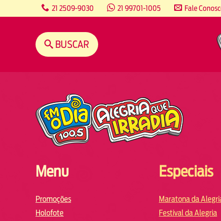
content
21 2509-9030
21 99701-1005
Fale Conos
BUSCAR
Menu
Especiais
Promoções
Maratona da Alegri
Holofote
Festival da Alegria