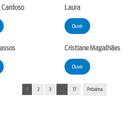
 Cardoso
Laura
Ouvir
Passos
Cristiane Magalhães
Ouvir
1
2
3
…
17
Próxima