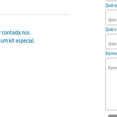
Qual s
Qual o
er contada nos
 um kit especial
Escreva