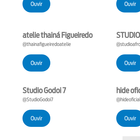
Ouvir
Ouvir
atelie thainá Figueiredo
STUDIO
@thainafigueiredoatelie
@studioafr
Ouvir
Ouvir
Studio Godoi 7
hide ofi
@StudioGodoi7
@hideoficia
Ouvir
Ouvir