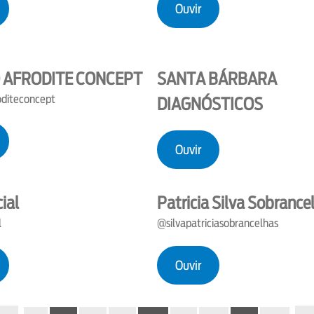
Ouvir
 AFRODITE CONCEPT
SANTA BÁRBARA
oditeconcept
DIAGNÓSTICOS
Ouvir
cial
Patricia Silva Sobrance
l
@silvapatriciasobrancelhas
Ouvir