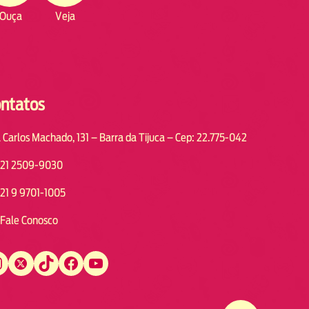
Ouça
Veja
ntatos
 Carlos Machado, 131 – Barra da Tijuca – Cep: 22.775-042
21 2509-9030
21 9 9701-1005
Fale Conosco
Twitter
TikTok
Facebook
YouTube