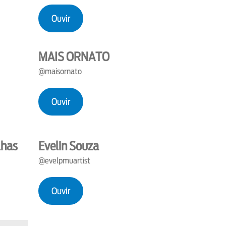
Ouvir
MAIS ORNATO
@maisornato
Ouvir
lhas
Evelin Souza
@evelpmuartist
Ouvir