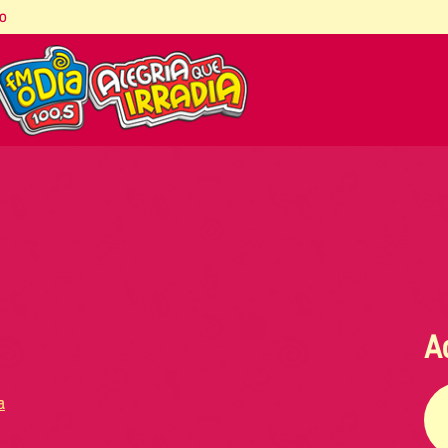
co
A
a