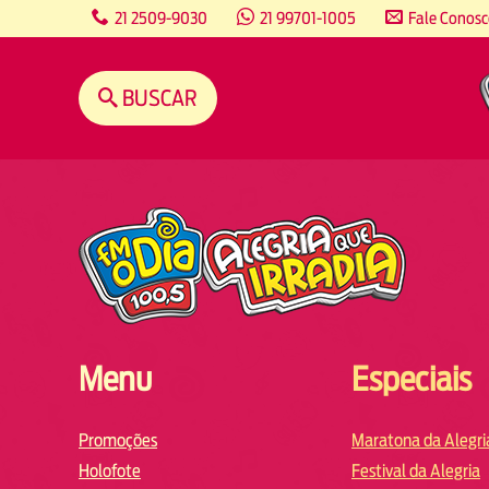
content
21 2509-9030
21 99701-1005
Fale Conos
BUSCAR
Menu
Especiais
Promoções
Maratona da Alegri
Holofote
Festival da Alegria