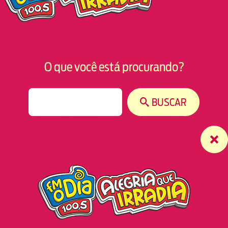
O que você está procurando?
S
BUSCAR
e
a
r
c
h