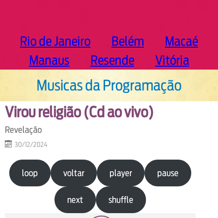
Rio de Janeiro
Belém
Macaé
Manaus
Resende
Vitória
Musicas da Programação
Virou religião (Cd ao vivo)
Revelação
30/12/2024
loop
voltar
player
pause
next
shuffle