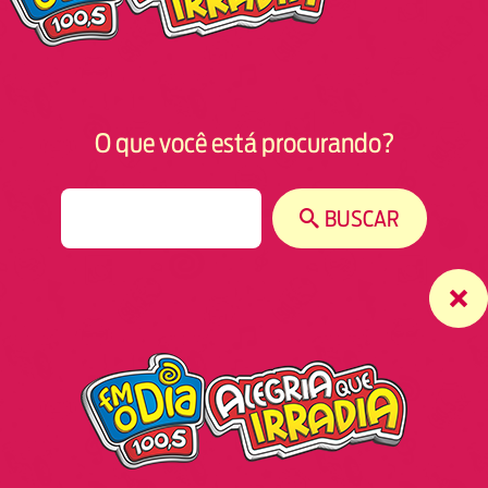
O que você está procurando?
S
BUSCAR
e
a
r
c
h