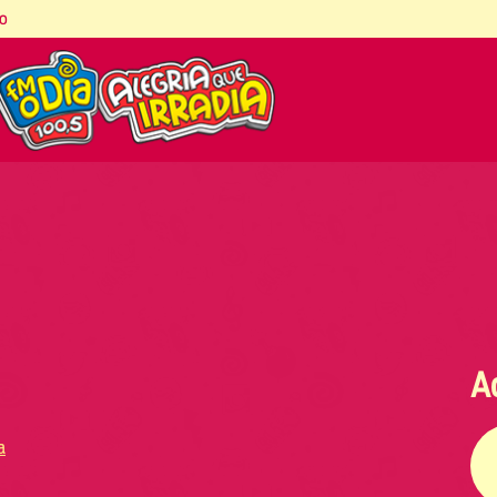
co
A
a