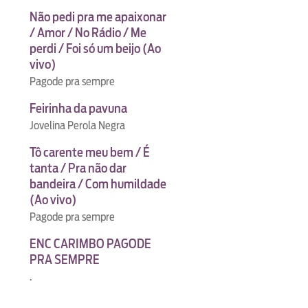
Não pedi pra me apaixonar
/ Amor / No Rádio / Me
perdi / Foi só um beijo (Ao
vivo)
Pagode pra sempre
Feirinha da pavuna
Jovelina Perola Negra
Tô carente meu bem / É
tanta / Pra não dar
bandeira / Com humildade
(Ao vivo)
Pagode pra sempre
ENC CARIMBO PAGODE
PRA SEMPRE
.