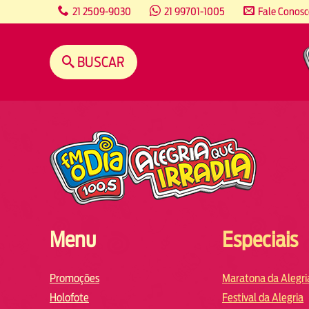
content
21 2509-9030
21 99701-1005
Fale Conos
BUSCAR
Menu
Especiais
Promoções
Maratona da Alegri
Holofote
Festival da Alegria