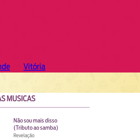
nde
Vitória
S MUSICAS
Não sou mais disso
(Tributo ao samba)
Revelação