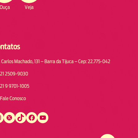
Ouça
Veja
ntatos
 Carlos Machado, 131 – Barra da Tijuca – Cep: 22.775-042
21 2509-9030
21 9 9701-1005
Fale Conosco
Twitter
TikTok
Facebook
YouTube