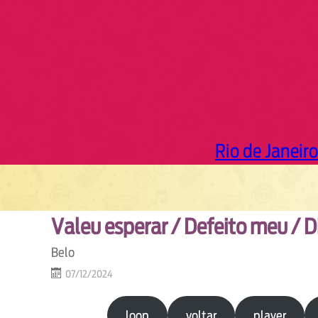
Rio de Janeiro
Valeu esperar / Defeito meu / D
Belo
07/12/2024
loop
voltar
player