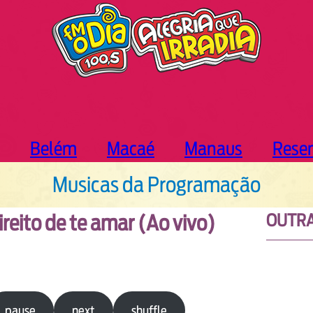
Belém
Macaé
Manaus
Rese
Musicas da Programação
OUTRA
ireito de te amar (Ao vivo)
pause
next
shuffle