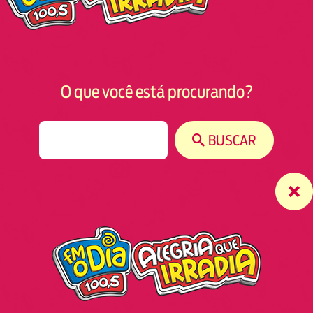
O que você está procurando?
S
BUSCAR
e
a
r
c
h