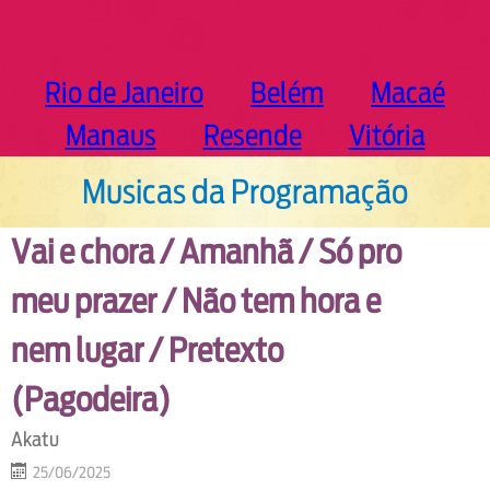
Rio de Janeiro
Belém
Macaé
Manaus
Resende
Vitória
Musicas da Programação
Vai e chora / Amanhã / Só pro
meu prazer / Não tem hora e
nem lugar / Pretexto
(Pagodeira)
Akatu
25/06/2025