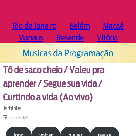
Rio de Janeiro
Belém
Macaé
Manaus
Resende
Vitória
Musicas da Programação
Tô de saco cheio / Valeu pra
aprender / Segue sua vida /
Curtindo a vida (Ao vivo)
Jarbinha
13/12/2024
loop
voltar
player
pause