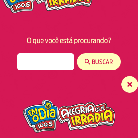
O que você está procurando?
S
BUSCAR
e
a
r
c
h