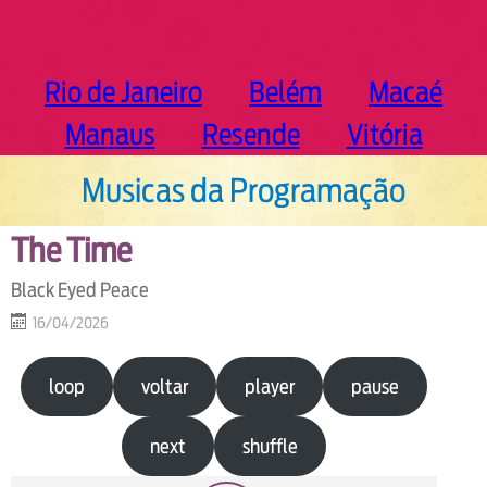
Rio de Janeiro
Belém
Macaé
Manaus
Resende
Vitória
Musicas da Programação
The Time
Black Eyed Peace
16/04/2026
loop
voltar
player
pause
next
shuffle