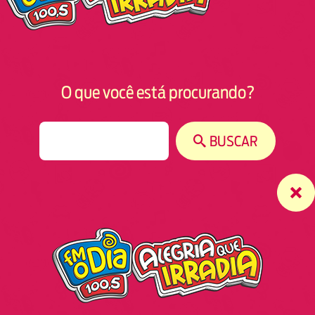
O que você está procurando?
S
BUSCAR
e
a
r
c
h