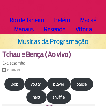
Rio de Janeiro
Belém
Macaé
Manaus
Resende
Vitória
Musicas da Programação
Tchau e Bença (Ao vivo)
Exaltasamba
02/01/2025
loop
voltar
player
pause
next
shuffle