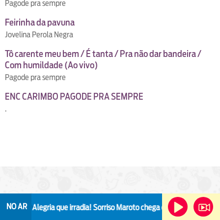
Pagode pra sempre
Feirinha da pavuna
Jovelina Perola Negra
Tô carente meu bem / É tanta / Pra não dar bandeira /
Com humildade (Ao vivo)
Pagode pra sempre
ENC CARIMBO PAGODE PRA SEMPRE
.
O Dia
NO AR
Alegria que irradia!
Sorriso Maroto chega em Niterói com a turnê