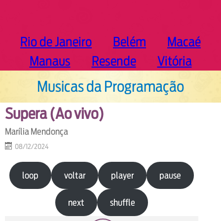
Rio de Janeiro
Belém
Macaé
Manaus
Resende
Vitória
Musicas da Programação
Supera (Ao vivo)
Marília Mendonça
08/12/2024
loop
voltar
player
pause
next
shuffle