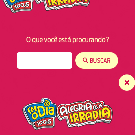
O que você está procurando?
S
BUSCAR
e
a
r
c
h