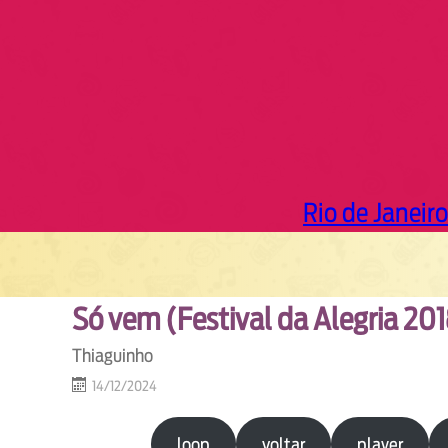
Rio de Janeiro
Só vem (Festival da Alegria 20
Thiaguinho
14/12/2024
loop
voltar
player