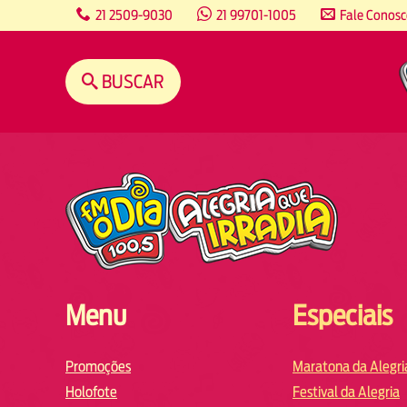
content
21 2509-9030
21 99701-1005
Fale Conos
BUSCAR
Menu
Especiais
Promoções
Maratona da Alegri
Holofote
Festival da Alegria