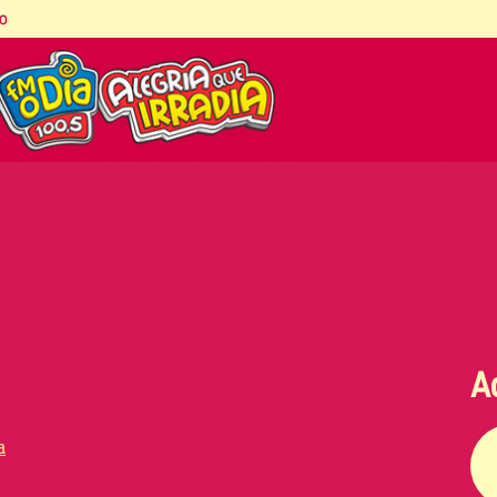
co
A
a