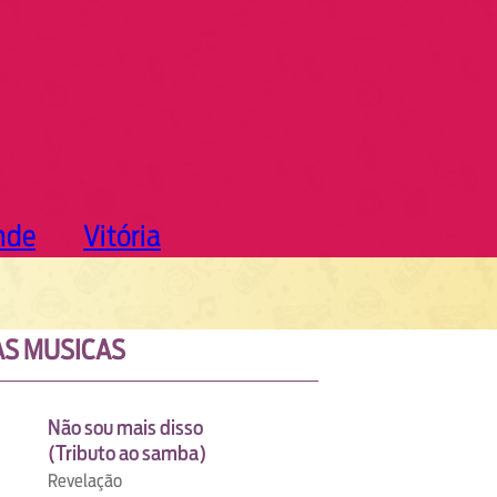
nde
Vitória
S MUSICAS
Não sou mais disso
(Tributo ao samba)
Revelação