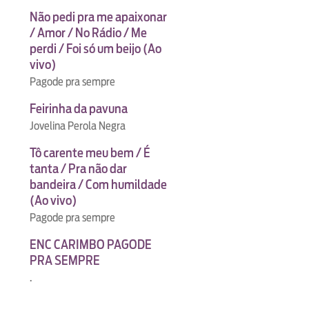
Não pedi pra me apaixonar
/ Amor / No Rádio / Me
perdi / Foi só um beijo (Ao
vivo)
Pagode pra sempre
Feirinha da pavuna
Jovelina Perola Negra
Tô carente meu bem / É
tanta / Pra não dar
bandeira / Com humildade
(Ao vivo)
Pagode pra sempre
ENC CARIMBO PAGODE
PRA SEMPRE
.