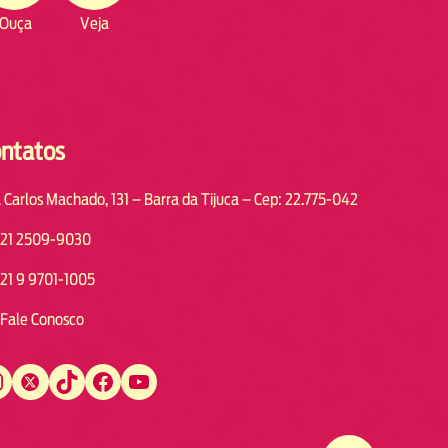
Ouça
Veja
ntatos
 Carlos Machado, 131 – Barra da Tijuca – Cep: 22.775-042
21 2509-9030
21 9 9701-1005
Fale Conosco
Twitter
TikTok
Facebook
YouTube