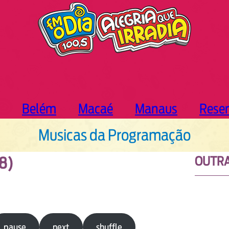
Belém
Macaé
Manaus
Rese
Musicas da Programação
OUTRA
18)
pause
next
shuffle