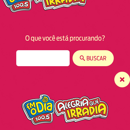
O que você está procurando?
S
BUSCAR
e
a
r
c
h