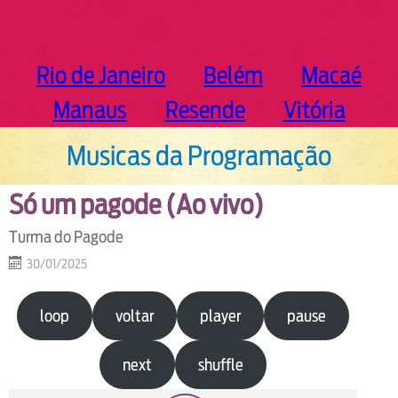
Rio de Janeiro
Belém
Macaé
Manaus
Resende
Vitória
Musicas da Programação
Só um pagode (Ao vivo)
Turma do Pagode
30/01/2025
loop
voltar
player
pause
next
shuffle