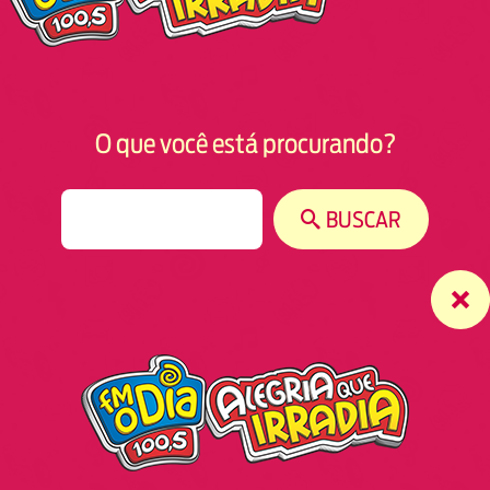
O que você está procurando?
S
BUSCAR
e
a
r
c
h