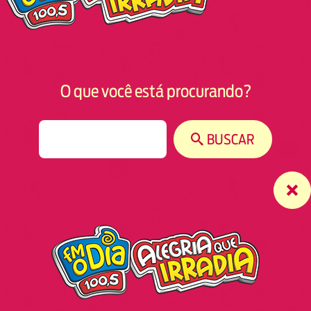
O que você está procurando?
S
BUSCAR
e
a
r
c
h