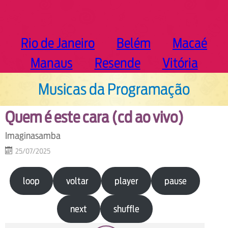
Rio de Janeiro
Belém
Macaé
Manaus
Resende
Vitória
Musicas da Programação
Quem é este cara (cd ao vivo)
Imaginasamba
25/07/2025
loop
voltar
player
pause
next
shuffle