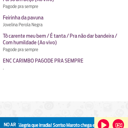
Pagode pra sempre
Feirinha da pavuna
Jovelina Perola Negra
Tô carente meu bem / É tanta / Pra não dar bandeira /
Com humildade (Ao vivo)
Pagode pra sempre
ENC CARIMBO PAGODE PRA SEMPRE
.
O Dia
NO AR
Alegria que irradia!
Sorriso Maroto chega em Niterói com a turnê