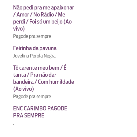
Não pedi pra me apaixonar
/ Amor / No Rádio / Me
perdi / Foi só um beijo (Ao
vivo)
Pagode pra sempre
Feirinha da pavuna
Jovelina Perola Negra
Tô carente meu bem / É
tanta / Pra não dar
bandeira / Com humildade
(Ao vivo)
Pagode pra sempre
ENC CARIMBO PAGODE
PRA SEMPRE
.