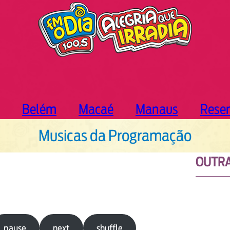
Belém
Macaé
Manaus
Rese
Musicas da Programação
OUTRA
pause
next
shuffle