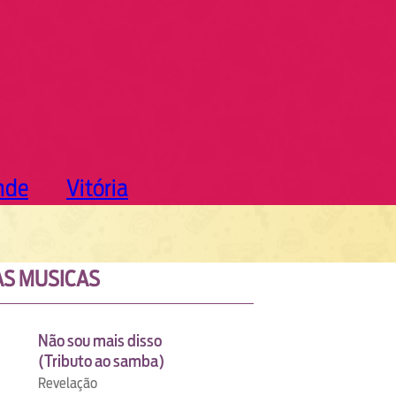
nde
Vitória
S MUSICAS
Não sou mais disso
(Tributo ao samba)
Revelação