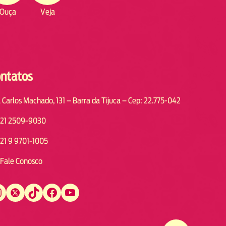
Ouça
Veja
ntatos
 Carlos Machado, 131 – Barra da Tijuca – Cep: 22.775-042
21 2509-9030
21 9 9701-1005
Fale Conosco
Twitter
TikTok
Facebook
YouTube