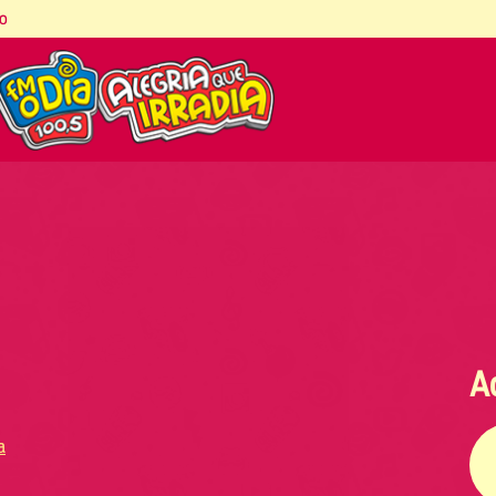
co
A
a