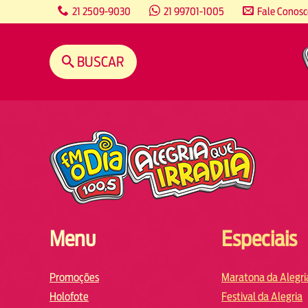
content
21 2509-9030
21 99701-1005
Fale Conos
BUSCAR
Menu
Especiais
Promoções
Maratona da Alegri
Holofote
Festival da Alegria