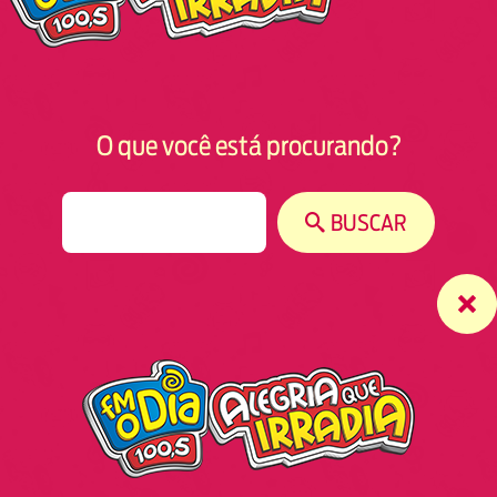
O que você está procurando?
S
BUSCAR
e
a
r
c
h