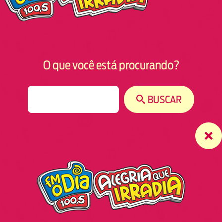
O que você está procurando?
S
BUSCAR
e
a
r
c
h