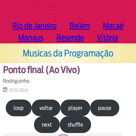
Rio de Janeiro
Belém
Macaé
Manaus
Resende
Vitória
Musicas da Programação
Ponto final (Ao Vivo)
Rodriguinho
15/12/2024
loop
voltar
player
pause
next
shuffle