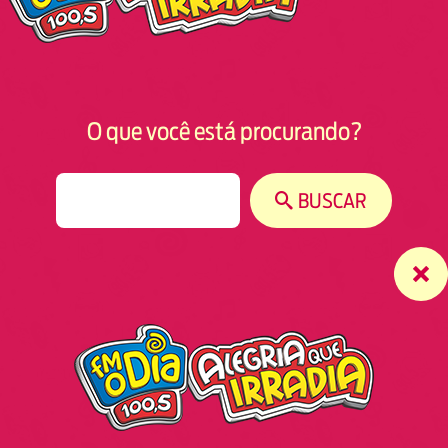
O que você está procurando?
S
BUSCAR
e
a
r
c
h