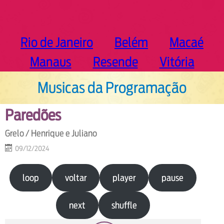
Rio de Janeiro
Belém
Macaé
Manaus
Resende
Vitória
Musicas da Programação
Paredões
Grelo / Henrique e Juliano
09/12/2024
loop
voltar
player
pause
next
shuffle