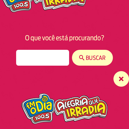
O que você está procurando?
S
BUSCAR
e
a
r
c
h