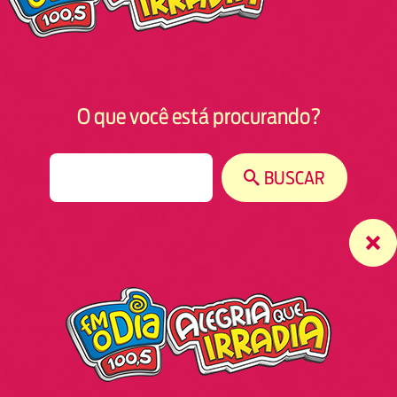
O que você está procurando?
S
BUSCAR
e
a
r
c
h