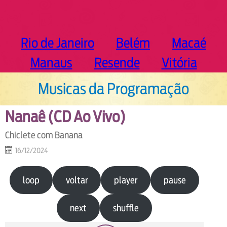
Rio de Janeiro
Belém
Macaé
Manaus
Resende
Vitória
Musicas da Programação
Nanaê (CD Ao Vivo)
Chiclete com Banana
16/12/2024
loop
voltar
player
pause
next
shuffle