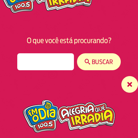
O que você está procurando?
S
BUSCAR
e
a
r
c
h