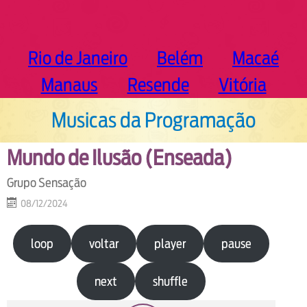
Rio de Janeiro
Belém
Macaé
Manaus
Resende
Vitória
Musicas da Programação
Mundo de Ilusão (Enseada)
Grupo Sensação
08/12/2024
loop
voltar
player
pause
next
shuffle