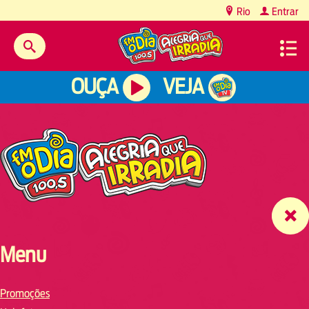
content
Rio
Entrar
OUÇA
VEJA
Menu
Promoções