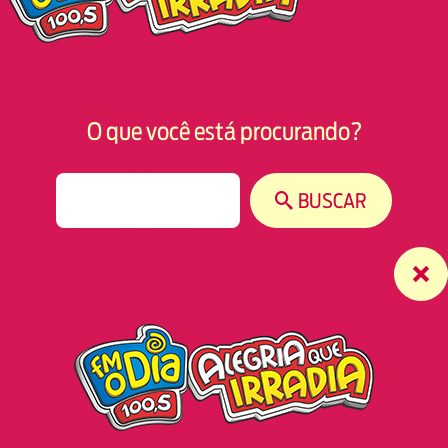
O que você está procurando?
S
BUSCAR
e
a
r
c
h