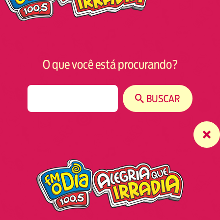
O que você está procurando?
S
BUSCAR
e
a
r
c
h