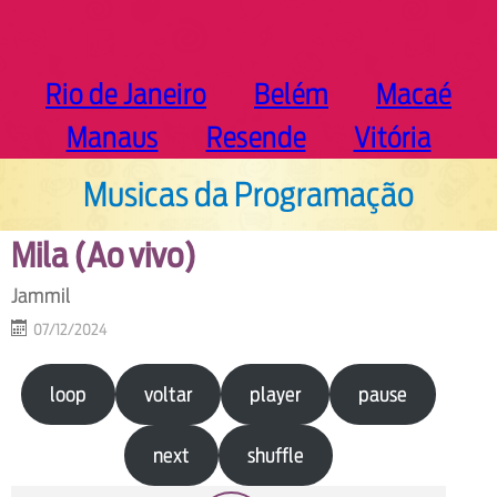
Rio de Janeiro
Belém
Macaé
Manaus
Resende
Vitória
Musicas da Programação
Mila (Ao vivo)
Jammil
07/12/2024
loop
voltar
player
pause
next
shuffle