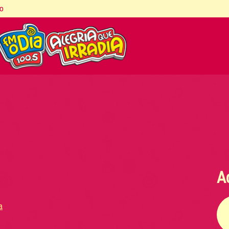
co
A
a