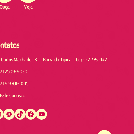
Ouça
Veja
ntatos
 Carlos Machado, 131 – Barra da Tijuca – Cep: 22.775-042
21 2509-9030
21 9 9701-1005
Fale Conosco
Twitter
TikTok
Facebook
YouTube