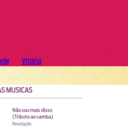
nde
Vitória
S MUSICAS
Não sou mais disso
(Tributo ao samba)
Revelação