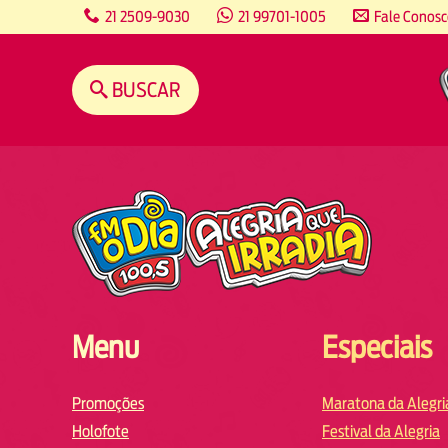
content
21 2509-9030
21 99701-1005
Fale Conos
BUSCAR
Menu
Especiais
Promoções
Maratona da Alegri
Holofote
Festival da Alegria