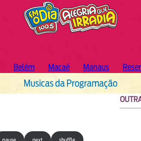
Belém
Macaé
Manaus
Rese
Musicas da Programação
OUTRA
pause
next
shuffle