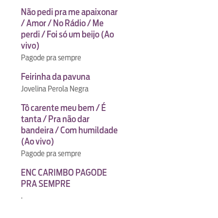
Não pedi pra me apaixonar
/ Amor / No Rádio / Me
perdi / Foi só um beijo (Ao
vivo)
Pagode pra sempre
Feirinha da pavuna
Jovelina Perola Negra
Tô carente meu bem / É
tanta / Pra não dar
bandeira / Com humildade
(Ao vivo)
Pagode pra sempre
ENC CARIMBO PAGODE
PRA SEMPRE
.