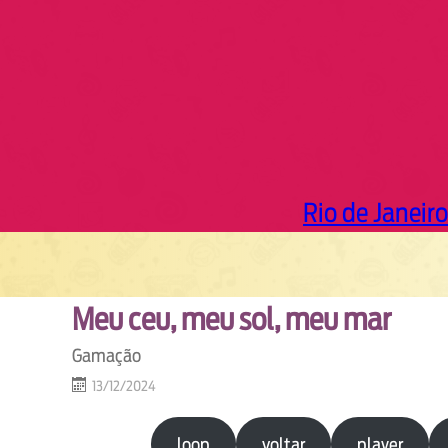
Rio de Janeiro
Meu ceu, meu sol, meu mar
Gamação
13/12/2024
loop
voltar
player