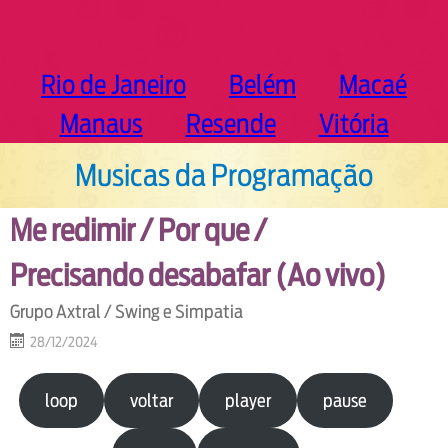
Rio de Janeiro
Belém
Macaé
Manaus
Resende
Vitória
Musicas da Programação
Me redimir / Por que /
Precisando desabafar (Ao vivo)
Grupo Axtral / Swing e Simpatia
28/12/2024
loop
voltar
player
pause