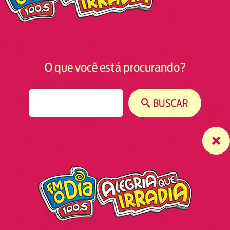
O que você está procurando?
S
BUSCAR
e
a
r
c
h