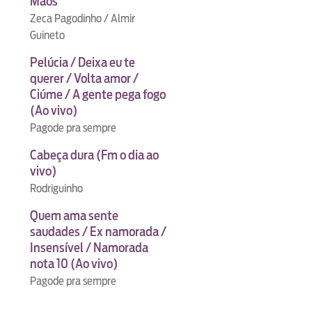
Mãos
Zeca Pagodinho / Almir
Guineto
Pelúcia / Deixa eu te
querer / Volta amor /
Ciúme / A gente pega fogo
(Ao vivo)
Pagode pra sempre
Cabeça dura (Fm o dia ao
vivo)
Rodriguinho
Quem ama sente
saudades / Ex namorada /
Insensível / Namorada
nota 10 (Ao vivo)
Pagode pra sempre