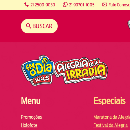
content
21 2509-9030
21 99701-1005
Fale Conos
BUSCAR
Menu
Especiais
Promoções
Maratona da Alegri
Holofote
Festival da Alegria