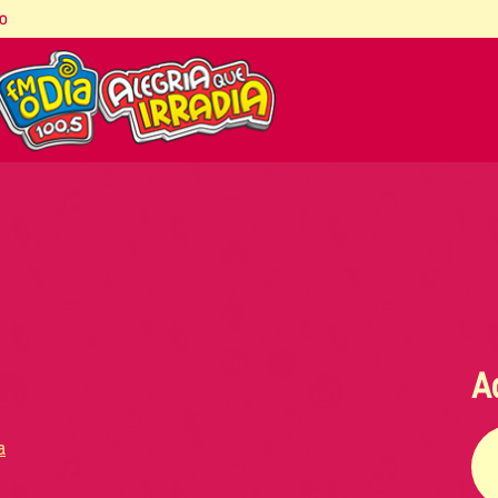
co
A
a