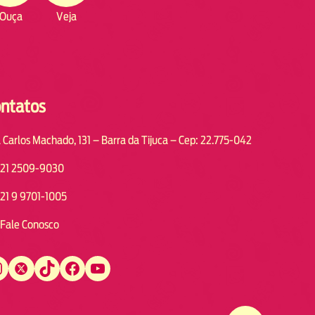
Ouça
Veja
ntatos
 Carlos Machado, 131 – Barra da Tijuca – Cep: 22.775-042
21 2509-9030
21 9 9701-1005
Fale Conosco
Twitter
TikTok
Facebook
YouTube