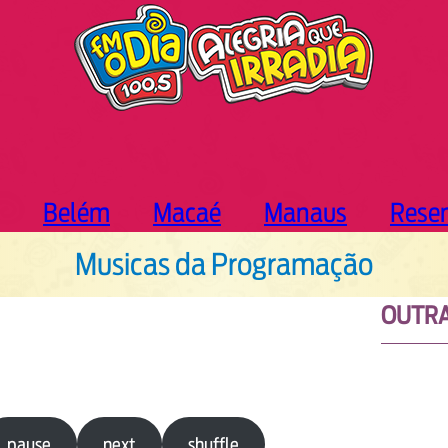
Belém
Macaé
Manaus
Rese
Musicas da Programação
OUTRA
pause
next
shuffle