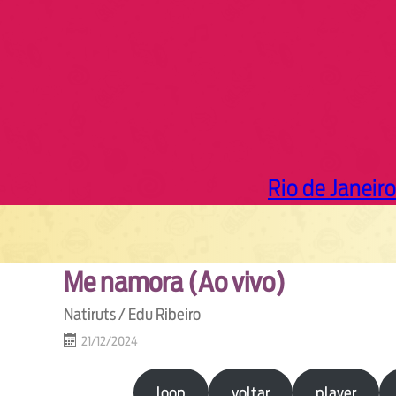
Rio de Janeiro
Me namora (Ao vivo)
Natiruts / Edu Ribeiro
21/12/2024
loop
voltar
player