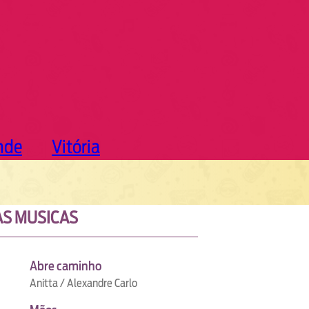
nde
Vitória
S MUSICAS
Abre caminho
Anitta / Alexandre Carlo