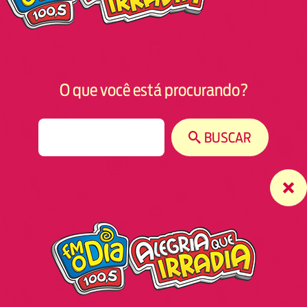
O que você está procurando?
S
BUSCAR
e
a
r
c
h