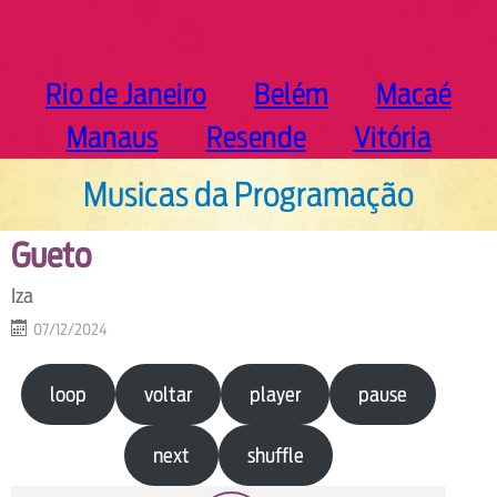
Rio de Janeiro
Belém
Macaé
Manaus
Resende
Vitória
Musicas da Programação
Gueto
Iza
07/12/2024
loop
voltar
player
pause
next
shuffle