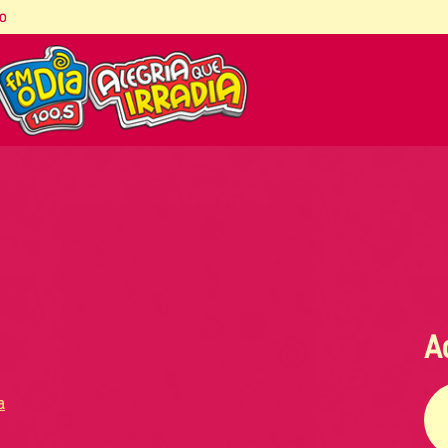
co
A
a