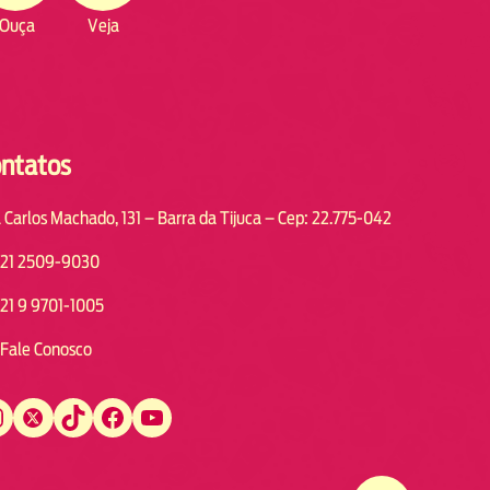
Ouça
Veja
ntatos
 Carlos Machado, 131 – Barra da Tijuca – Cep: 22.775-042
21 2509-9030
21 9 9701-1005
Fale Conosco
Twitter
TikTok
Facebook
YouTube