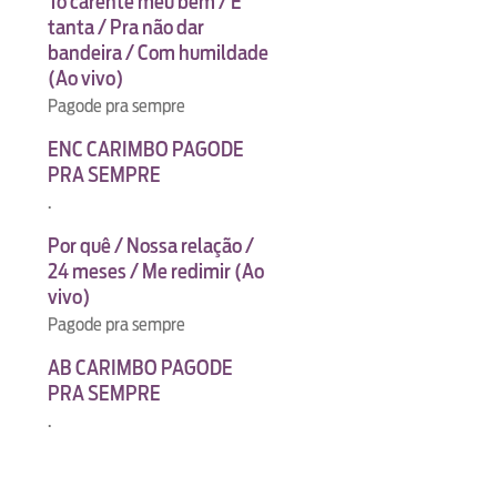
Tô carente meu bem / É
tanta / Pra não dar
bandeira / Com humildade
(Ao vivo)
Pagode pra sempre
ENC CARIMBO PAGODE
PRA SEMPRE
.
Por quê / Nossa relação /
24 meses / Me redimir (Ao
vivo)
Pagode pra sempre
AB CARIMBO PAGODE
PRA SEMPRE
.