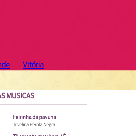
nde
Vitória
S MUSICAS
Feirinha da pavuna
Jovelina Perola Negra