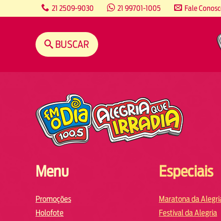
content
21 2509-9030
21 99701-1005
Fale Conos
BUSCAR
Menu
Especiais
Promoções
Maratona da Alegri
Holofote
Festival da Alegria