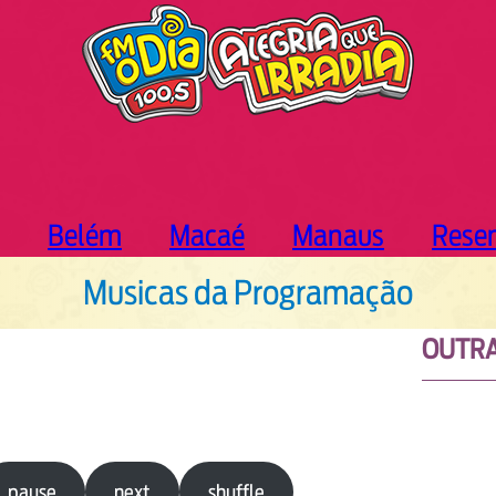
Belém
Macaé
Manaus
Rese
Musicas da Programação
OUTRA
pause
next
shuffle