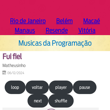
Rio de Janeiro
Belém
Macaé
Manaus
Resende
Vitória
Musicas da Programação
Fui fiel
Matheusinho
06/12/2024
loop
voltar
player
pause
next
shuffle