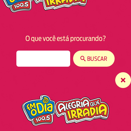
O que você está procurando?
S
BUSCAR
e
a
r
c
h