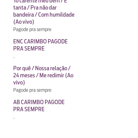
Tô carente meu bem / É
tanta / Pra não dar
bandeira / Com humildade
(Ao vivo)
Pagode pra sempre
ENC CARIMBO PAGODE
PRA SEMPRE
.
Por quê / Nossa relação /
24 meses / Me redimir (Ao
vivo)
Pagode pra sempre
AB CARIMBO PAGODE
PRA SEMPRE
.