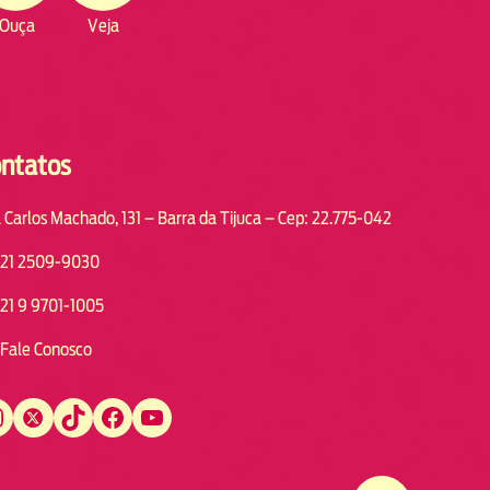
Ouça
Veja
ntatos
 Carlos Machado, 131 – Barra da Tijuca – Cep: 22.775-042
21 2509-9030
21 9 9701-1005
Fale Conosco
Twitter
TikTok
Facebook
YouTube