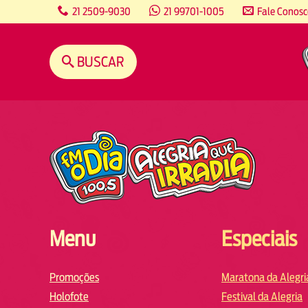
content
21 2509-9030
21 99701-1005
Fale Conos
BUSCAR
Menu
Especiais
Promoções
Maratona da Alegri
Holofote
Festival da Alegria