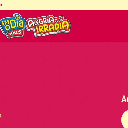
co
A
a