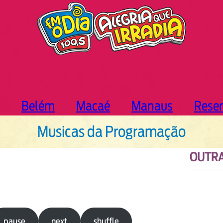
Belém
Macaé
Manaus
Rese
Musicas da Programação
OUTRA
pause
next
shuffle