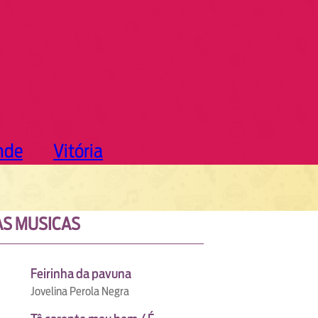
nde
Vitória
S MUSICAS
Feirinha da pavuna
Jovelina Perola Negra