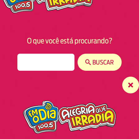
O que você está procurando?
S
BUSCAR
e
a
r
c
h