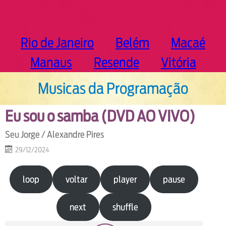
Rio de Janeiro
Belém
Macaé
Manaus
Resende
Vitória
Musicas da Programação
Eu sou o samba (DVD AO VIVO)
Seu Jorge / Alexandre Pires
29/12/2024
loop
voltar
player
pause
next
shuffle